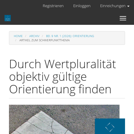
Hauptnavigation
Registrieren
Einloggen
Einreichungen
Hauptinhalt
Sidebar
Toggl
naviga
HOME
ARCHIV
BD. 9 NR. 1 (2026): ORIENTIERUNG
ARTIKEL ZUM SCHWERPUNKTTHEMA
Durch Wertpluralität
objektiv gültige
Orientierung finden
Artikel-
Sidebar