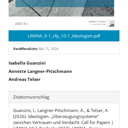
LIMINA_9-1_cfp_10-1_Ideologien.pdf
Veröffentlicht:
Mai 15, 2026
Hauptsächlicher
Isabella Guanzini
Annette Langner-Pitschmann
Artikelinhalt
Andreas Telser
Artikel-
Zitationsvorschlag
Details
Guanzini, I., Langner-Pitschmann, A., & Telser, A.
(2026). Ideologien. „Überzeugungssysteme“
zwischen Vertrauen und Verdacht: Call for Papers |