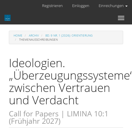
Hauptnavigation
Registrieren
Einloggen
Einreichungen
Hauptinhalt
Sidebar
Toggl
naviga
HOME
ARCHIV
BD. 9 NR. 1 (2026): ORIENTIERUNG
THEMENAUSSCHREIBUNGEN
Ideologien.
„Überzeugungssysteme
zwischen Vertrauen
und Verdacht
Call for Papers | LIMINA 10:1
(Frühjahr 2027)