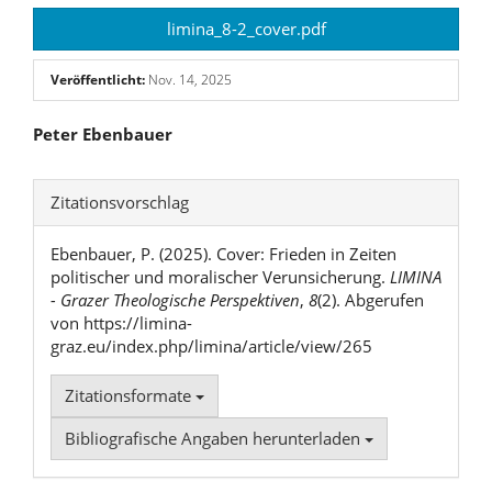
limina_8-2_cover.pdf
Veröffentlicht:
Nov. 14, 2025
Hauptsächlicher
Peter Ebenbauer
Artikelinhalt
Artikel-
Zitationsvorschlag
Details
Ebenbauer, P. (2025). Cover: Frieden in Zeiten
politischer und moralischer Verunsicherung.
LIMINA
- Grazer Theologische Perspektiven
,
8
(2). Abgerufen
von https://limina-
graz.eu/index.php/limina/article/view/265
Zitationsformate
Bibliografische Angaben herunterladen